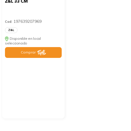
Z&L 33 CM
197639207969
Cod:
Z&L
Disponible en local
seleccionado
Comprar