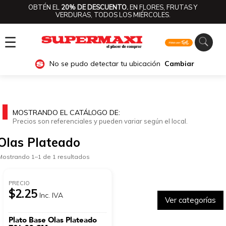
OBTÉN EL
20% DE DESCUENTO.
EN FLORES, FRUTAS Y
VERDURAS, TODOS LOS MIÉRCOLES.
☰
No se pudo detectar tu ubicación
Cambiar
MOSTRANDO EL CATÁLOGO DE:
Precios son referenciales y pueden variar según el local.
Olas Plateado
Mostrando 1–1 de 1 resultados
PRECIO
$2.25
Inc. IVA
Ver categorías
Plato Base Olas Plateado