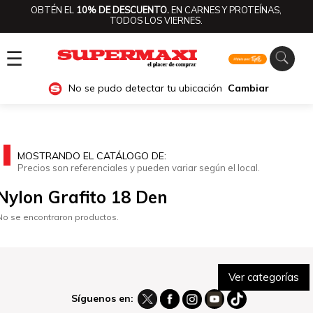
OBTÉN EL
10% DE DESCUENTO.
EN CARNES Y PROTEÍNAS,
TODOS LOS VIERNES.
☰
No se pudo detectar tu ubicación
Cambiar
MOSTRANDO EL CATÁLOGO DE:
Precios son referenciales y pueden variar según el local.
Nylon Grafito 18 Den
No se encontraron productos.
Ver categorías
Síguenos en: