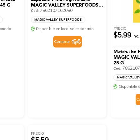
45 G
MAGIC VALLEY SUPERFOODS
45 G
7862107162080
Cod:
MAGIC VALLEY SUPERFOODS
PRECIO
cionado
Disponible en local seleccionado
$5.99
Inc.
Comprar
Matcha En P
MAGIC VAL
25 G
7862107
Cod:
MAGIC VALLE
Disponible e
C
PRECIO
$5.59