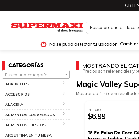
OBTÉN
No se pudo detectar tu ubicación
Cambiar
CATEGORÍAS
MOSTRANDO EL CAT
Precios son referenciales y p
Busca una categoría
Magic Valley Sup
ABARROTES
Mostrando 1–6 de 6 resultado
ACCESORIOS
ALACENA
PRECIO
$6.99
ALIMENTOS CONGELADOS
ALIMENTOS FRESCOS
Té En Polvo De Coco C
ARGENTINA EN TU MESA
Especias Golden Drin