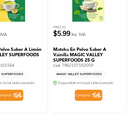
PRECIO
$5.99
 IVA
Inc. IVA
olvo Sabor A Limón
Matcha En Polvo Sabor A
LEY SUPERFOODS
Vainilla MAGIC VALLEY
SUPERFOODS 25 G
161564
7862107162059
Cod:
Y SUPERFOODS
MAGIC VALLEY SUPERFOODS
n local seleccionado
Disponible en local seleccionado
omprar
Comprar