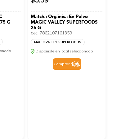
C
Matcha Orgánica En Polvo
75 G
MAGIC VALLEY SUPERFOODS
25 G
7862107161359
Cod:
MAGIC VALLEY SUPERFOODS
cionado
Disponible en local seleccionado
Comprar