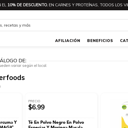
 EL
10% DE DESCUENTO.
EN CARNES Y PROTEÍNAS, TODOS LOS VI
AFILIACIÓN
BENEFICIOS
CA
ÁLOGO DE:
ueden variar según el local.
erfoods
s
PRECIO
$6.99
úrcuma Y
Té En Polvo Negro En Polvo
k MAGIC
Especias Y Moringa Masala