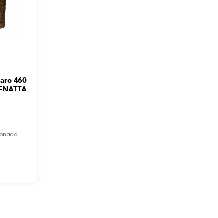
laro 460
RENATTA
cionado