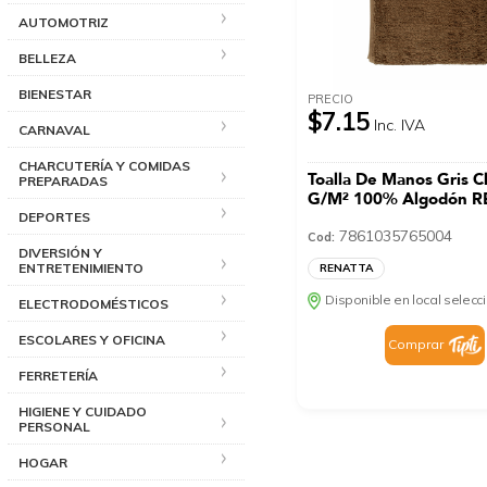
AUTOMOTRIZ
BELLEZA
BIENESTAR
PRECIO
$7.15
Inc. IVA
CARNAVAL
CHARCUTERÍA Y COMIDAS
Toalla De Manos Gris C
PREPARADAS
G/M² 100% Algodón 
DEPORTES
7861035765004
Cod:
DIVERSIÓN Y
ENTRETENIMIENTO
RENATTA
Disponible en local selec
ELECTRODOMÉSTICOS
ESCOLARES Y OFICINA
Comprar
FERRETERÍA
HIGIENE Y CUIDADO
PERSONAL
HOGAR