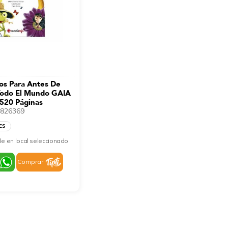
os Para Antes De
Todo El Mundo GAIA
520 Páginas
826369
ES
le en local seleccionado
Comprar