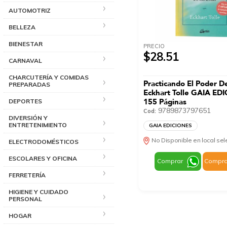
AUTOMOTRIZ
BELLEZA
BIENESTAR
PRECIO
$28.51
CARNAVAL
CHARCUTERÍA Y COMIDAS
Practicando El Poder D
PREPARADAS
Eckhart Tolle GAIA ED
155 Páginas
DEPORTES
9789873797651
Cod:
DIVERSIÓN Y
ENTRETENIMIENTO
GAIA EDICIONES
No Disponible en local se
ELECTRODOMÉSTICOS
ESCOLARES Y OFICINA
Comprar
Compra
FERRETERÍA
HIGIENE Y CUIDADO
PERSONAL
HOGAR