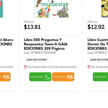
PRECIO
PRECIO
$13.81
$12.92
el Ahora
Libro 500 Preguntas Y
Libro Cuent
ICIONES
Respuestas Tomo Iii GAIA
Dormir De 
EDICIONES 328 Páginas
EDICIONES 
9788417826949
9788417
Cod:
Cod:
GAIA EDICIONES
GAIA EDICION
leccionado
No Disponible en local seleccionado
No Disponib
r
Comprar
Comprar
Comprar