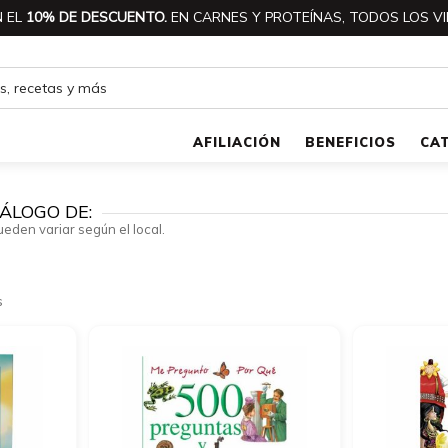
 EL
10% DE DESCUENTO.
EN CARNES Y PROTEÍNAS, TODOS LOS VI
AFILIACIÓN
BENEFICIOS
CA
ÁLOGO DE:
ueden variar según el local.
s