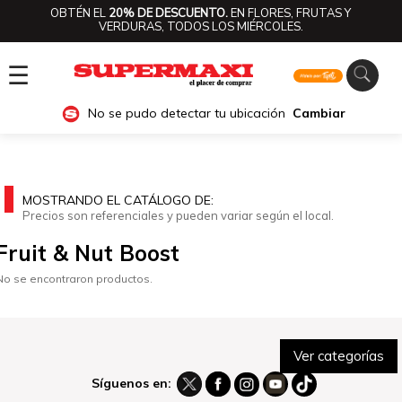
OBTÉN EL
20% DE DESCUENTO.
EN FLORES, FRUTAS Y
VERDURAS, TODOS LOS MIÉRCOLES.
☰
No se pudo detectar tu ubicación
Cambiar
MOSTRANDO EL CATÁLOGO DE:
Precios son referenciales y pueden variar según el local.
Fruit & Nut Boost
No se encontraron productos.
Ver categorías
Síguenos en: