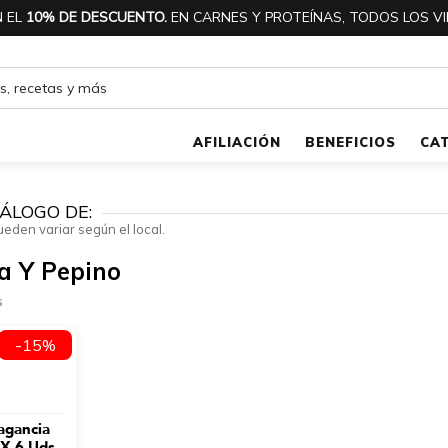
 EL
10% DE DESCUENTO.
EN CARNES Y PROTEÍNAS, TODOS LOS VI
AFILIACIÓN
BENEFICIOS
CA
ÁLOGO DE:
ueden variar según el local.
la Y Pepino
s
-15%
agancia
 X 6 Uds