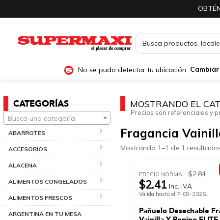
OBTÉN
No se pudo detectar tu ubicación
Cambiar
CATEGORÍAS
MOSTRANDO EL CAT
Precios son referenciales y p
Busca una categoría
Fragancia Vainil
ABARROTES
Mostrando 1–1 de 1 resultado
ACCESORIOS
ALACENA
$2.84
PRECIO NORMAL:
ALIMENTOS CONGELADOS
$2.41
Inc. IVA
Válida hasta el 7-09-2026.
ALIMENTOS FRESCOS
Pañuelo Desechable Fr
ARGENTINA EN TU MESA
Vainilla Y Pepino ELITE