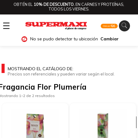
OBTÉN EL
10% DE DESCUENTO.
EN CARNES Y PROTEÍNAS,
TODOS LOS VIERNES.
☰
No se pudo detectar tu ubicación
Cambiar
MOSTRANDO EL CATÁLOGO DE:
Precios son referenciales y pueden variar según el local.
Fragancia Flor Plumería
Mostrando 1–2 de 2 resultados
Ver categorías