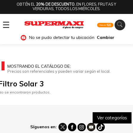
OBTÉN EL
20% DE DESCUENTO.
EN FLORES, FRUTAS Y
VERDURAS, TODOS LOS MIÉRCOLES.
☰
No se pudo detectar tu ubicación
Cambiar
MOSTRANDO EL CATÁLOGO DE:
Precios son referenciales y pueden variar según el local.
Filtro Solar 3
No se encontraron productos.
Ver categorías
Síguenos en: