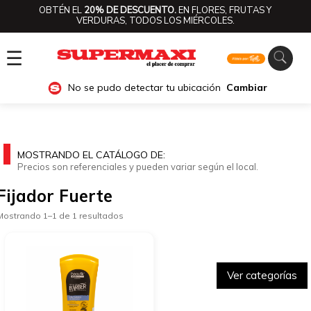
OBTÉN EL
20% DE DESCUENTO.
EN FLORES, FRUTAS Y
VERDURAS, TODOS LOS MIÉRCOLES.
☰
No se pudo detectar tu ubicación
Cambiar
MOSTRANDO EL CATÁLOGO DE:
Precios son referenciales y pueden variar según el local.
Fijador Fuerte
Mostrando 1–1 de 1 resultados
Ver categorías