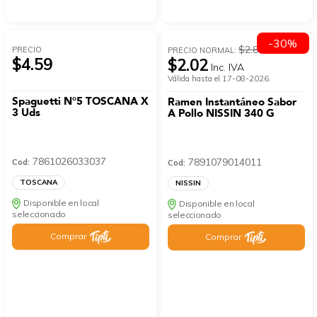
-30%
$2.89
PRECIO
PRECIO NORMAL:
$4.59
$2.02
Inc. IVA
Válida hasta el 17-08-2026.
Spaguetti N°5 TOSCANA X
Ramen Instantáneo Sabor
3 Uds
A Pollo NISSIN 340 G
7861026033037
7891079014011
Cod:
Cod:
TOSCANA
NISSIN
Disponible en local
Disponible en local
seleccionado
seleccionado
Comprar
Comprar