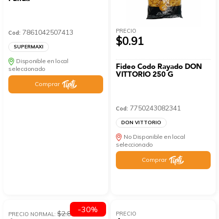
PRECIO
7861042507413
Cod:
$0.91
SUPERMAXI
Disponible en local
Fideo Codo Rayado DON
seleccionado
VITTORIO 250 G
Comprar
7750243082341
Cod:
DON VITTORIO
No Disponible en local
seleccionado
Comprar
-30%
$2.89
PRECIO
PRECIO NORMAL: