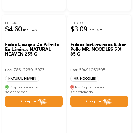
PRECIO
PRECIO
$4.60
$3.09
Inc. IVA
Inc. IVA
Fideo Lasagña De Palmito
Fideos Instantáneos Sabor
En Láminas NATURAL
Pollo MR. NOODLES 5 X
HEAVEN 255 G
85 G
7861223015973
59491060505
Cod:
Cod:
NATURAL HEAVEN
MR. NOODLES
Disponible en local
No Disponible en local
seleccionado
seleccionado
Comprar
Comprar