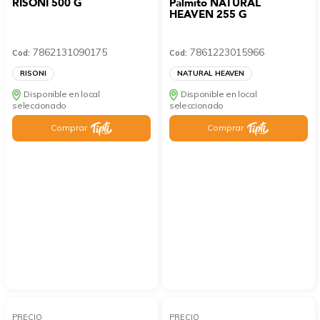
RISONI 500 G
Palmito NATURAL
HEAVEN 255 G
7862131090175
7861223015966
Cod:
Cod:
RISONI
NATURAL HEAVEN
Disponible en local
Disponible en local
seleccionado
seleccionado
Comprar
Comprar
PRECIO
PRECIO