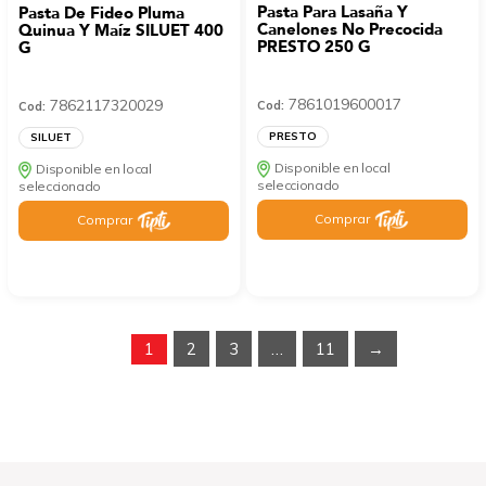
Pasta Para Lasaña Y
Pasta De Fideo Pluma
Canelones No Precocida
Quinua Y Maíz SILUET 400
PRESTO 250 G
G
7861019600017
7862117320029
Cod:
Cod:
PRESTO
SILUET
Disponible en local
Disponible en local
seleccionado
seleccionado
Comprar
Comprar
1
2
3
…
11
→