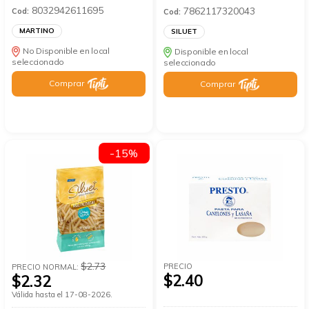
8032942611695
7862117320043
Cod:
Cod:
MARTINO
SILUET
No Disponible en local
Disponible en local
seleccionado
seleccionado
Comprar
Comprar
-15%
$2.73
PRECIO
PRECIO NORMAL:
$2.40
$2.32
Válida hasta el 17-08-2026.