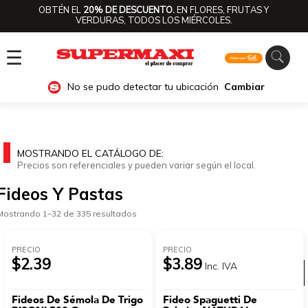
OBTÉN EL
20% DE DESCUENTO.
EN FLORES, FRUTAS Y
VERDURAS, TODOS LOS MIÉRCOLES.
☰
No se pudo detectar tu ubicación
Cambiar
MOSTRANDO EL CATÁLOGO DE:
Precios son referenciales y pueden variar según el local.
Fideos Y Pastas
Mostrando 1–32 de 335 resultados
PRECIO
PRECIO
$2.39
$3.89
Inc. IVA
Ver categorías
Fideos De Sémola De Trigo
Fideo Spaguetti De