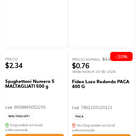
-30%
$1.08
PRECIO
PRECIO NORMAL:
$2.34
$0.76
Válida hasta el 10-08-2026.
Spaghettoni Numero 5
Fideo Lazo Redondo PACA
MALTAGLIATI 500 g
400 G
8008845052255
7862103120121
Cod:
Cod:
MALTAGLIATI
PACA
Disponible en local
No Disponible en local
seleccionado
seleccionado