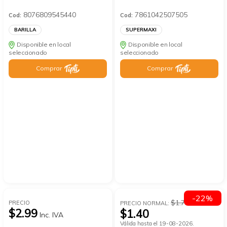
8076809545440
7861042507505
Cod:
Cod:
BARILLA
SUPERMAXI
Disponible en local
Disponible en local
seleccionado
seleccionado
Comprar
Comprar
-22%
$1.79
PRECIO
PRECIO NORMAL:
$2.99
$1.40
Inc. IVA
Válida hasta el 19-08-2026.