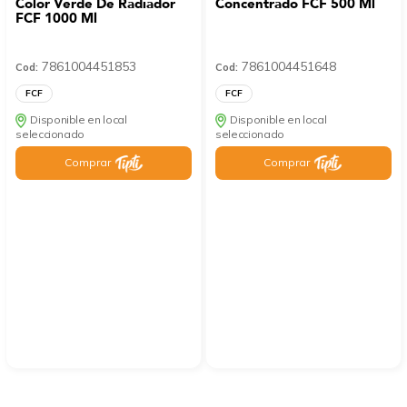
Color Verde De Radiador
Concentrado FCF 500 Ml
FCF 1000 Ml
7861004451853
7861004451648
Cod:
Cod:
FCF
FCF
Disponible en local
Disponible en local
seleccionado
seleccionado
Comprar
Comprar