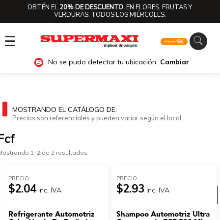
OBTÉN EL
20% DE DESCUENTO.
EN FLORES, FRUTAS Y
VERDURAS, TODOS LOS MIÉRCOLES.
☰
No se pudo detectar tu ubicación
Cambiar
MOSTRANDO EL CATÁLOGO DE:
Precios son referenciales y pueden variar según el local.
Fcf
Mostrando 1–2 de 2 resultados
PRECIO
PRECIO
$2.04
$2.93
Inc. IVA
Inc. IVA
Ver categorías
Refrigerante Automotriz
Shampoo Automotriz Ultra