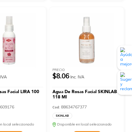
PRECIO
$8.06
 IVA
Inc. IVA
as Facial LIRA 100
Agua De Rosas Facial SKINLAB
118 Ml
609176
88634767377
Cod:
SKINLAB
n local seleccionado
Disponible en local seleccionado