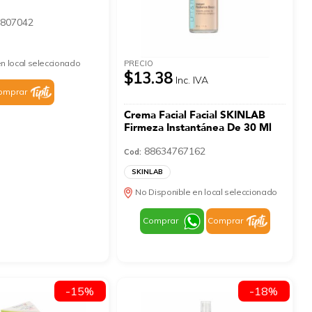
807042
n local seleccionado
PRECIO
$13.38
Inc. IVA
omprar
Crema Facial Facial SKINLAB
Firmeza Instantánea De 30 Ml
88634767162
Cod:
SKINLAB
No Disponible en local seleccionado
Comprar
Comprar
-15%
-18%