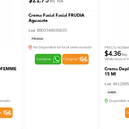
Inc. IVA
Crema Facial Facial FRUDIA
Aguacate
8803348036630
Cod:
FRUDIA
No Disponible en local seleccionado
PRECIO NORM
$4.36
Inc.
Comprar
Comprar
Válida hasta el
BIOFEMME
Crema Depil
15 Ml
8412685
Cod:
DAEN
cionado
Disponible e
r
C