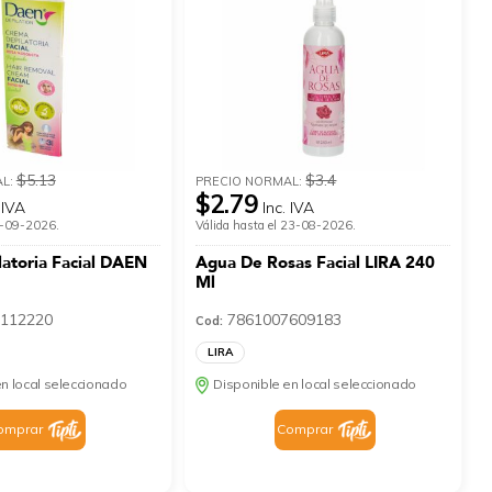
$5.13
$3.4
AL:
PRECIO NORMAL:
$2.79
 IVA
Inc. IVA
 9-09-2026.
Válida hasta el 23-08-2026.
atoria Facial DAEN
Agua De Rosas Facial LIRA 240
Ml
112220
7861007609183
Cod:
LIRA
n local seleccionado
Disponible en local seleccionado
omprar
Comprar