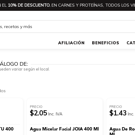
 EL
10% DE DESCUENTO.
EN CARNES Y PROTEÍNAS, TODOS LOS VI
AFILIACIÓN
BENEFICIOS
CA
ÁLOGO DE:
ueden variar según el local.
dos
PRECIO
PRECIO
$2.05
$1.43
Inc. IVA
Inc.
ITU 400
Agua Micelar Facial JOIA 400 Ml
Agua De Ros
Ml