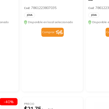
7861223807035
7861223
Cod:
Cod:
JOIA
JOIA
cionado
Disponible en local seleccionado
Disponible e
Comprar
C
-40%
PRECIO
$21.75