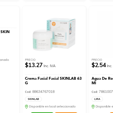
l SKIN
cionado
PRECIO
PRECIO
$13.27
$2.54
Inc. IVA
Inc.
Crema Facial Facial SKINLAB 63
Agua De Ros
G
Ml
88634767018
7861007
Cod:
Cod:
SKINLAB
LIRA
Disponible en local seleccionado
Disponible e