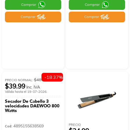
Comprar
Comprar
Comprar
Comprar
-18.37%
$48.99
PRECIO NORMAL:
$39.99
Inc. IVA
Válida hasta el 19-07-2026.
Secador De Cabello 3
velocidades DAEWOO 800
Watts
PRECIO
4895155638569
Cod: