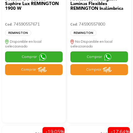
Saphire Lux REMINGTON
Laminas Flexibles
1900 W
REMINGTON Inalámbrica
74590557671
74590557800
Cod:
Cod:
REMINGTON
REMINGTON
Disponible en local
No Disponible en local
seleccionado
seleccionado
Comprar
Comprar
Comprar
Comprar
-19.05%
-17.64%