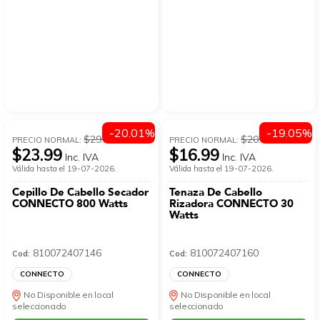
-20.01%
-19.05%
$29.99
$20.99
PRECIO NORMAL:
PRECIO NORMAL:
$23.99
$16.99
Inc. IVA
Inc. IVA
Válida hasta el 19-07-2026.
Válida hasta el 19-07-2026.
Cepillo De Cabello Secador
Tenaza De Cabello
CONNECTO 800 Watts
Rizadora CONNECTO 30
Watts
810072407146
810072407160
Cod:
Cod:
CONNECTO
CONNECTO
No Disponible en local
No Disponible en local
seleccionado
seleccionado