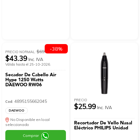
-38%
$69.99
PRECIO NORMAL:
$43.39
Inc. IVA
Válida hasta el 25-10-2026.
Secador De Cabello Air
Hype 1250 Watts
DAEWOO RW06
PRECIO
4895155662045
Cod:
$25.99
Inc. IVA
DAEWOO
No Disponible en local
Recortador De Vello Nasal
seleccionado
Eléctrico PHILIPS Unidad
Comprar