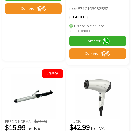
8710103932567
Comprar
Cod:
PHILIPS
Disponible en local
seleccionado
Comprar
Comprar
-36%
$24.99
PRECIO
PRECIO NORMAL:
$42.99
$15.99
Inc. IVA
Inc. IVA