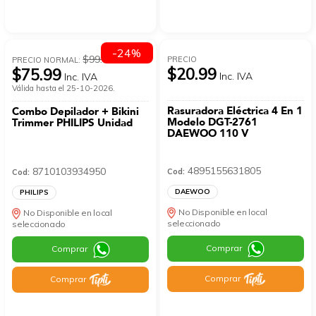
-24%
$99.99
PRECIO
PRECIO NORMAL:
$20.99
$75.99
Inc. IVA
Inc. IVA
Válida hasta el 25-10-2026.
Rasuradora Eléctrica 4 En 1
Combo Depilador + Bikini
Modelo DGT-2761
Trimmer PHILIPS Unidad
DAEWOO 110 V
4895155631805
8710103934950
Cod:
Cod:
DAEWOO
PHILIPS
No Disponible en local
No Disponible en local
seleccionado
seleccionado
Comprar
Comprar
Comprar
Comprar