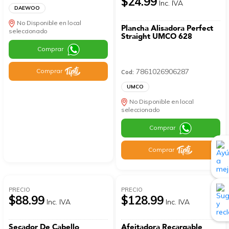
$24.99
Inc. IVA
DAEWOO
No Disponible en local
Plancha Alisadora Perfect
seleccionado
Straight UMCO 628
Comprar
7861026906287
Comprar
Cod:
UMCO
No Disponible en local
seleccionado
Comprar
Comprar
PRECIO
PRECIO
$88.99
$128.99
Inc. IVA
Inc. IVA
Secador De Cabello
Afeitadora Recargable