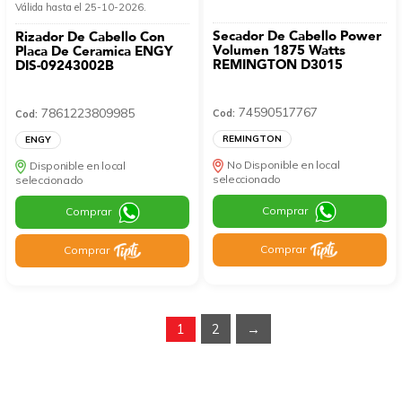
Válida hasta el 25-10-2026.
Secador De Cabello Power
Rizador De Cabello Con
Volumen 1875 Watts
Placa De Ceramica ENGY
REMINGTON D3015
DIS-09243002B
74590517767
7861223809985
Cod:
Cod:
REMINGTON
ENGY
No Disponible en local
Disponible en local
seleccionado
seleccionado
Comprar
Comprar
Comprar
Comprar
1
2
→