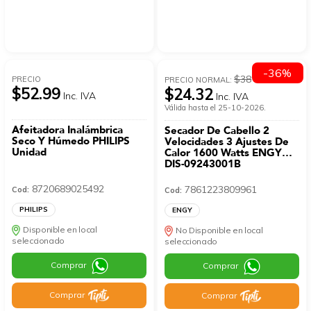
-36%
$38
PRECIO
PRECIO NORMAL:
$52.99
$24.32
Inc. IVA
Inc. IVA
Válida hasta el 25-10-2026.
Afeitadora Inalámbrica
Secador De Cabello 2
Seco Y Húmedo PHILIPS
Velocidades 3 Ajustes De
Unidad
Calor 1600 Watts ENGY
DIS-09243001B
8720689025492
7861223809961
Cod:
Cod:
PHILIPS
ENGY
Disponible en local
No Disponible en local
seleccionado
seleccionado
Comprar
Comprar
Comprar
Comprar