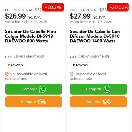
-18.2%
-20.02%
$32.99
$35
PRECIO NORMAL:
PRECIO NORMAL:
$26.99
$27.99
Inc. IVA
Inc. IVA
Válida hasta el 19-07-2026.
Válida hasta el 19-07-2026.
Secador De Cabello Para
Secador De Cabello Con
Colgar Modelo DI-5918
Difusor Modelo Di-5910
DAEWOO 800 Watts
DAEWOO 1400 Watts
4895155631652
4895155631669
Cod:
Cod:
DAEWOO
DAEWOO
No Disponible en local
Disponible en local
seleccionado
seleccionado
Comprar
Comprar
Comprar
Comprar