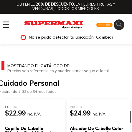
OBTÉN EL
20% DE DESCUENTO.
EN FLORES, FRUTAS Y
VERDURAS, TODOS LOS MIÉRCOLES.
☰
No se pudo detectar tu ubicación
Cambiar
MOSTRANDO EL CATÁLOGO DE:
Precios son referenciales y pueden variar según el local.
Cuidado Personal
Mostrando 1–32 de 54 resultados
PRECIO
PRECIO
$22.99
$24.99
Inc. IVA
Inc. IVA
Ver categorías
Cepillo De Cabello
Alisador De Cabello Color