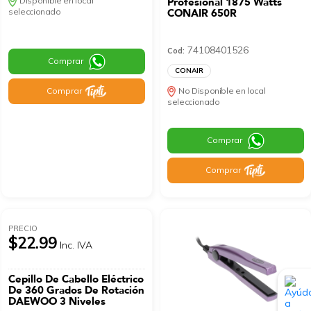
Disponible en local
Profesional 1875 Watts
seleccionado
CONAIR 650R
74108401526
Cod:
Comprar
CONAIR
Comprar
No Disponible en local
seleccionado
Comprar
Comprar
PRECIO
$22.99
Inc. IVA
Cepillo De Cabello Eléctrico
De 360 Grados De Rotación
DAEWOO 3 Niveles