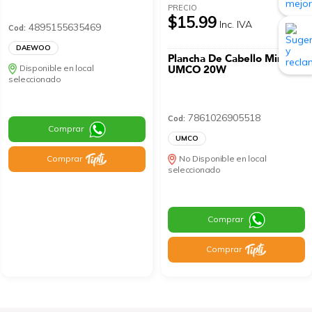
PRECIO
$15.99
Inc. IVA
4895155635469
Cod:
DAEWOO
Plancha De Cabello Mini
Disponible en local
UMCO 20W
seleccionado
7861026905518
Cod:
Comprar
UMCO
Comprar
No Disponible en local
seleccionado
Comprar
Comprar