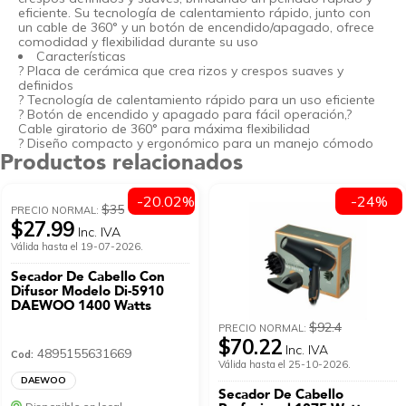
eficiente. Su tecnología de calentamiento rápido, junto con
un cable de 360° y un botón de encendido/apagado, ofrece
comodidad y flexibilidad durante su uso
Características
? Placa de cerámica que crea rizos y crespos suaves y
definidos
? Tecnología de calentamiento rápido para un uso eficiente
? Botón de encendido y apagado para fácil operación,?
Cable giratorio de 360° para máxima flexibilidad
? Diseño compacto y ergonómico para un manejo cómodo
Productos relacionados
-20.02%
-24%
$35
PRECIO NORMAL:
$27.99
Inc. IVA
Válida hasta el 19-07-2026.
Secador De Cabello Con
Difusor Modelo Di-5910
DAEWOO 1400 Watts
$92.4
PRECIO NORMAL:
$70.22
Inc. IVA
4895155631669
Cod:
Válida hasta el 25-10-2026.
DAEWOO
Secador De Cabello