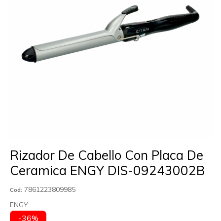
Rizador De Cabello Con Placa De
Ceramica ENGY DIS-09243002B
7861223809985
Cod:
ENGY
-36%