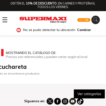
OBTÉN EL
10% DE DESCUENTO.
EN CARNES Y PROTEÍNAS,
TODOS LOS VIERNES.
☰
No se pudo detectar tu ubicación
Cambiar
MOSTRANDO EL CATÁLOGO DE:
Precios son referenciales y pueden variar según el local.
cuchareta
No se encontraron productos.
Ver categorías
Síguenos en: