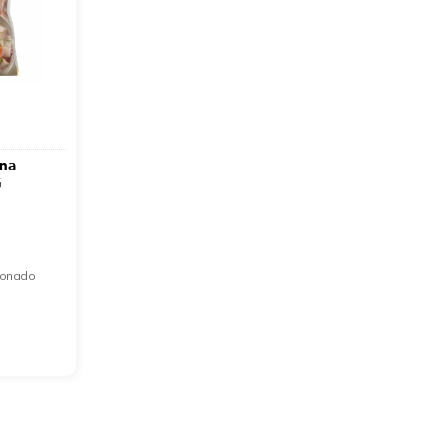
ina
G
cionado