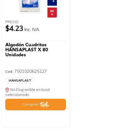
PRECIO
$4.23
Inc. IVA
Algodón Cuadritos
HANSAPLAST X 80
Unidades
7501020625127
Cod:
HANSAPLAST
No Disponible en local
seleccionado
Comprar