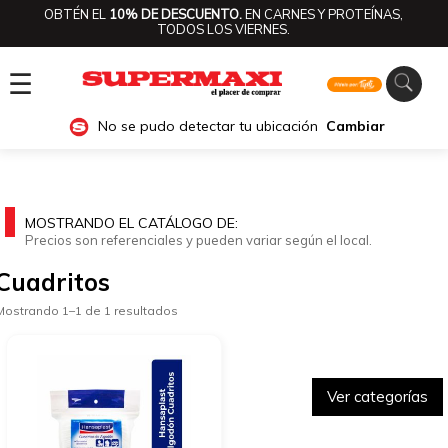
OBTÉN EL
10% DE DESCUENTO.
EN CARNES Y PROTEÍNAS,
TODOS LOS VIERNES.
☰
No se pudo detectar tu ubicación
Cambiar
MOSTRANDO EL CATÁLOGO DE:
Precios son referenciales y pueden variar según el local.
Cuadritos
Mostrando 1–1 de 1 resultados
Ver categorías