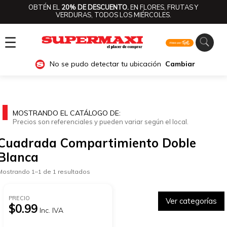
OBTÉN EL
20% DE DESCUENTO.
EN FLORES, FRUTAS Y
VERDURAS, TODOS LOS MIÉRCOLES.
☰
No se pudo detectar tu ubicación
Cambiar
MOSTRANDO EL CATÁLOGO DE:
Precios son referenciales y pueden variar según el local.
Cuadrada Compartimiento Doble
Blanca
Mostrando 1–1 de 1 resultados
PRECIO
Ver categorías
$0.99
Inc. IVA