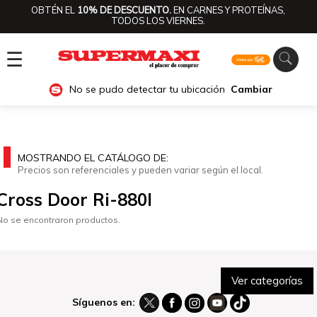
OBTÉN EL
10% DE DESCUENTO.
EN CARNES Y PROTEÍNAS,
TODOS LOS VIERNES.
☰
No se pudo detectar tu ubicación
Cambiar
MOSTRANDO EL CATÁLOGO DE:
Precios son referenciales y pueden variar según el local.
Cross Door Ri-880l
No se encontraron productos.
Ver categorías
Síguenos en: