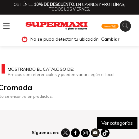
OBTÉN EL
10% DE DESCUENTO.
EN CARNES Y PROTEÍNAS,
TODOS LOS VIERNES.
☰
No se pudo detectar tu ubicación
Cambiar
MOSTRANDO EL CATÁLOGO DE:
Precios son referenciales y pueden variar según el local.
Cromada
No se encontraron productos.
Ver categorías
Síguenos en: