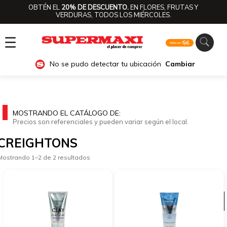
OBTÉN EL
20% DE DESCUENTO.
EN FLORES, FRUTAS Y
VERDURAS, TODOS LOS MIÉRCOLES.
☰
No se pudo detectar tu ubicación
Cambiar
MOSTRANDO EL CATÁLOGO DE:
Precios son referenciales y pueden variar según el local.
CREIGHTONS
Mostrando 1–2 de 2 resultados
Ver categorías