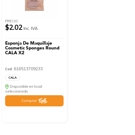
PRECIO
$2.02
Inc. IVA
Esponja De Maquillaje
Cosmetic Sponges Round
CALA X2
616513709233
Cod:
CALA
Disponible en local
seleccionado
Comprar