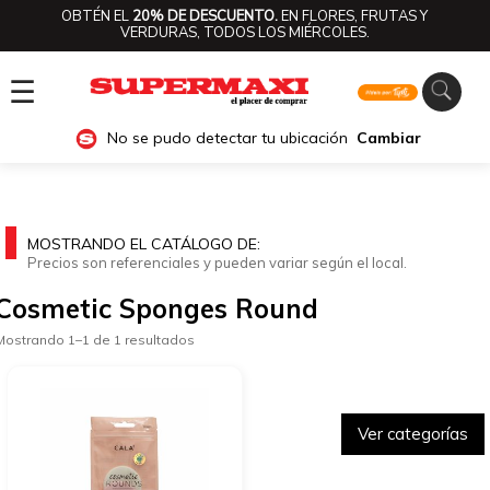
OBTÉN EL
20% DE DESCUENTO.
EN FLORES, FRUTAS Y
VERDURAS, TODOS LOS MIÉRCOLES.
☰
No se pudo detectar tu ubicación
Cambiar
MOSTRANDO EL CATÁLOGO DE:
Precios son referenciales y pueden variar según el local.
Cosmetic Sponges Round
Mostrando 1–1 de 1 resultados
Ver categorías