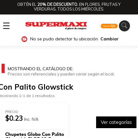
OBTÉN EL
20% DE DESCUENTO.
EN FLORES, FRUTAS Y
VERDURAS, TODOS LOS MIÉRCOLES.
☰
No se pudo detectar tu ubicación
Cambiar
MOSTRANDO EL CATÁLOGO DE:
Precios son referenciales y pueden variar según el local.
Con Palito Glowstick
Mostrando 1–1 de 1 resultados
PRECIO
$0.23
Inc. IVA
Ver categorías
Chupetes Globo Con Palito