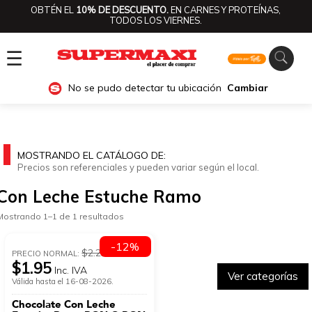
OBTÉN EL
10% DE DESCUENTO.
EN CARNES Y PROTEÍNAS,
TODOS LOS VIERNES.
☰
No se pudo detectar tu ubicación
Cambiar
MOSTRANDO EL CATÁLOGO DE:
Precios son referenciales y pueden variar según el local.
Con Leche Estuche Ramo
Mostrando 1–1 de 1 resultados
-12%
$2.22
PRECIO NORMAL:
$1.95
Inc. IVA
Ver categorías
Válida hasta el 16-08-2026.
Chocolate Con Leche