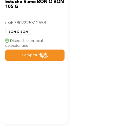
Estuche Ramo BON O BON
105 G
7802225512558
Cod:
BON O BON
Disponible en local
seleccionado
Comprar