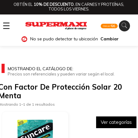
OBTÉN EL
10% DE DESCUENTO.
EN CARNES Y PROTEÍNAS,
TODOS LOS VIERNES.
☰
No se pudo detectar tu ubicación
Cambiar
MOSTRANDO EL CATÁLOGO DE:
Precios son referenciales y pueden variar según el local.
Con Factor De Protección Solar 20
Menta
Mostrando 1–1 de 1 resultados
Ver categorías