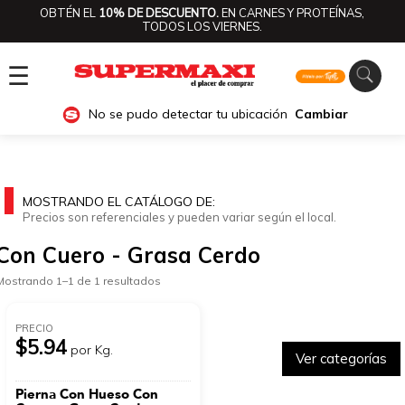
OBTÉN EL
10% DE DESCUENTO.
EN CARNES Y PROTEÍNAS,
TODOS LOS VIERNES.
☰
No se pudo detectar tu ubicación
Cambiar
MOSTRANDO EL CATÁLOGO DE:
Precios son referenciales y pueden variar según el local.
Con Cuero - Grasa Cerdo
Mostrando 1–1 de 1 resultados
PRECIO
$5.94
por Kg.
Ver categorías
Pierna Con Hueso Con