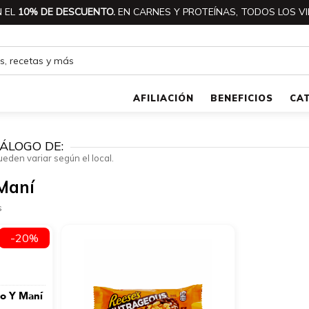
 EL
10% DE DESCUENTO.
EN CARNES Y PROTEÍNAS, TODOS LOS VI
AFILIACIÓN
BENEFICIOS
CA
ÁLOGO DE:
ueden variar según el local.
Maní
s
-20%
o Y Maní