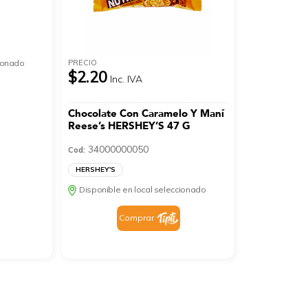
PRECIO
cionado
$2.20
Inc. IVA
Chocolate Con Caramelo Y Maní
Reese’s HERSHEY’S 47 G
34000000050
Cod:
HERSHEY'S
Disponible en local seleccionado
Comprar