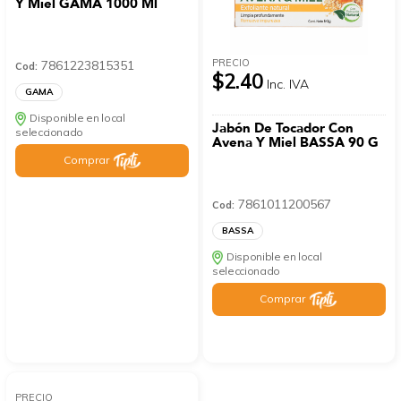
Y Miel GAMA 1000 Ml
PRECIO
7861223815351
Cod:
$2.40
Inc. IVA
GAMA
Disponible en local
Jabón De Tocador Con
seleccionado
Avena Y Miel BASSA 90 G
Comprar
7861011200567
Cod:
BASSA
Disponible en local
seleccionado
Comprar
PRECIO