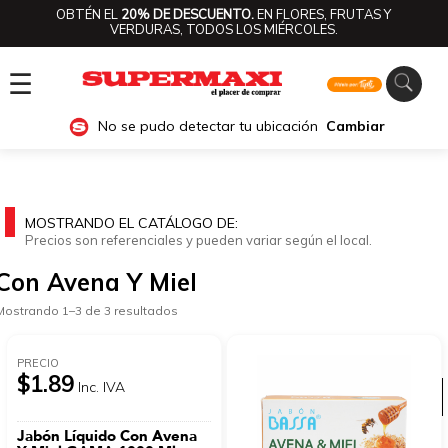
OBTÉN EL
20% DE DESCUENTO.
EN FLORES, FRUTAS Y
VERDURAS, TODOS LOS MIÉRCOLES.
☰
No se pudo detectar tu ubicación
Cambiar
MOSTRANDO EL CATÁLOGO DE:
Precios son referenciales y pueden variar según el local.
Con Avena Y Miel
Mostrando 1–3 de 3 resultados
PRECIO
$1.89
Inc. IVA
Ver categorías
Jabón Líquido Con Avena