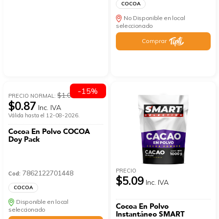
COCOA
No Disponible en local
seleccionado
Comprar
-15%
$1.02
PRECIO NORMAL:
$0.87
Inc. IVA
Válida hasta el 12-08-2026.
Cocoa En Polvo COCOA
Doy Pack
PRECIO
7862122701448
Cod:
$5.09
Inc. IVA
COCOA
Disponible en local
Cocoa En Polvo
seleccionado
Instantáneo SMART