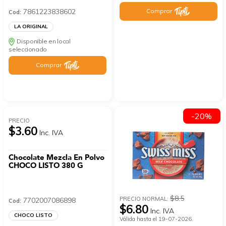
7861223838602
Comprar
Cod:
LA ORIGINAL
Disponible en local
seleccionado
Comprar
-20%
PRECIO
$3.60
Inc. IVA
Chocolate Mezcla En Polvo
CHOCO LISTO 380 G
$8.5
PRECIO NORMAL:
7702007086898
Cod:
$6.80
Inc. IVA
CHOCO LISTO
Válida hasta el 19-07-2026.