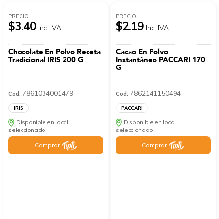
PRECIO
PRECIO
$3.40
$2.19
Inc. IVA
Inc. IVA
Chocolate En Polvo Receta
Cacao En Polvo
Tradicional IRIS 200 G
Instantáneo PACCARI 170
G
7861034001479
7862141150494
Cod:
Cod:
IRIS
PACCARI
Disponible en local
Disponible en local
seleccionado
seleccionado
Comprar
Comprar