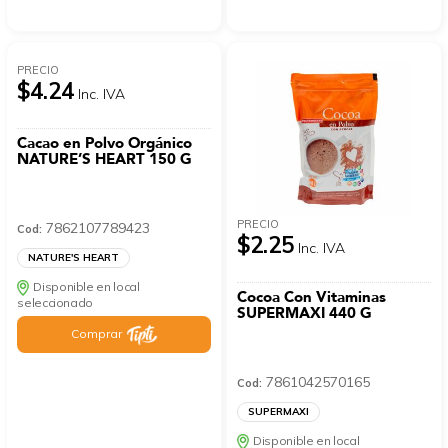
PRECIO
$4.24
Inc. IVA
Cacao en Polvo Orgánico
NATURE’S HEART 150 G
PRECIO
7862107789423
Cod:
$2.25
Inc. IVA
NATURE'S HEART
Disponible en local
Cocoa Con Vitaminas
seleccionado
SUPERMAXI 440 G
Comprar
7861042570165
Cod:
SUPERMAXI
Disponible en local