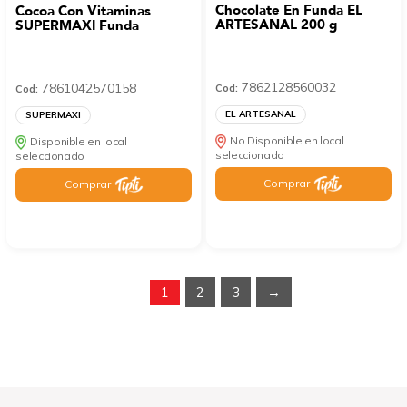
Chocolate En Funda EL
Cocoa Con Vitaminas
ARTESANAL 200 g
SUPERMAXI Funda
7862128560032
7861042570158
Cod:
Cod:
EL ARTESANAL
SUPERMAXI
No Disponible en local
Disponible en local
seleccionado
seleccionado
Comprar
Comprar
1
2
3
→