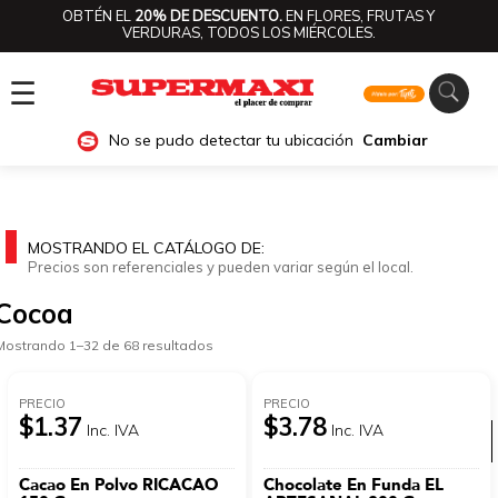
OBTÉN EL
20% DE DESCUENTO.
EN FLORES, FRUTAS Y
VERDURAS, TODOS LOS MIÉRCOLES.
☰
No se pudo detectar tu ubicación
Cambiar
MOSTRANDO EL CATÁLOGO DE:
Precios son referenciales y pueden variar según el local.
Cocoa
Mostrando 1–32 de 68 resultados
PRECIO
PRECIO
$1.37
$3.78
Inc. IVA
Inc. IVA
Ver categorías
Cacao En Polvo RICACAO
Chocolate En Funda EL