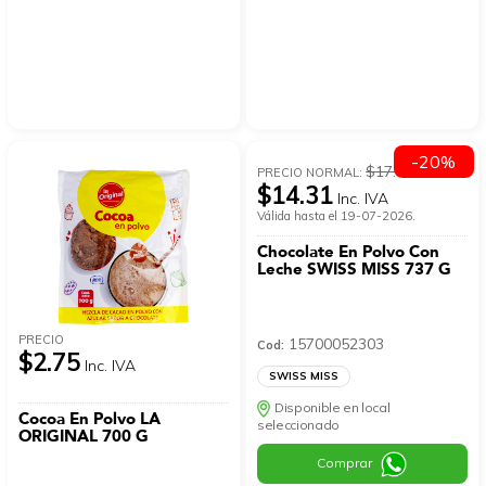
-20%
$17.89
PRECIO NORMAL:
$14.31
Inc. IVA
Válida hasta el 19-07-2026.
Chocolate En Polvo Con
Leche SWISS MISS 737 G
PRECIO
15700052303
Cod:
$2.75
Inc. IVA
SWISS MISS
Disponible en local
Cocoa En Polvo LA
seleccionado
ORIGINAL 700 G
Comprar