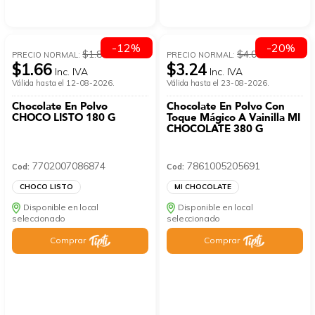
-12%
-20%
$1.89
$4.05
PRECIO NORMAL:
PRECIO NORMAL:
$1.66
$3.24
Inc. IVA
Inc. IVA
Válida hasta el 12-08-2026.
Válida hasta el 23-08-2026.
Chocolate En Polvo
Chocolate En Polvo Con
CHOCO LISTO 180 G
Toque Mágico A Vainilla MI
CHOCOLATE 380 G
7702007086874
7861005205691
Cod:
Cod:
CHOCO LISTO
MI CHOCOLATE
Disponible en local
Disponible en local
seleccionado
seleccionado
Comprar
Comprar