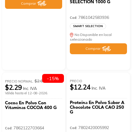
SELECTION 1000 G
Comprar
7861042583936
Cod:
SMART SELECTION
No Disponible en local
seleccionado
Comprar
-15%
$2.69
PRECIO
PRECIO NORMAL:
$12.24
$2.29
Inc. IVA
Inc. IVA
Válida hasta el 12-08-2026.
Proteína En Polvo Sabor A
Cocoa En Polvo Con
Chocolate COLA CAO 250
Vitaminas COCOA 400 G
G
7802420005992
7862122703664
Cod:
Cod: