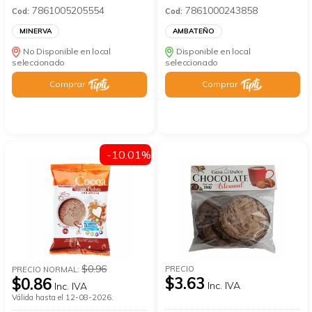
7861005205554
7861000243858
Cod:
Cod:
MINERVA
AMBATEÑO
No Disponible en local
Disponible en local
seleccionado
seleccionado
Comprar
Comprar
-10.01%
$0.96
PRECIO
PRECIO NORMAL:
$3.63
$0.86
Inc. IVA
Inc. IVA
Válida hasta el 12-08-2026.