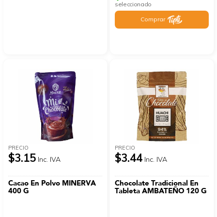
seleccionado
Comprar
PRECIO
PRECIO
$3.15
$3.44
Inc. IVA
Inc. IVA
Cacao En Polvo MINERVA
Chocolate Tradicional En
400 G
Tableta AMBATEÑO 120 G