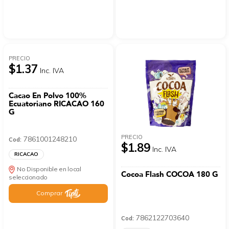
PRECIO
$1.37
Inc. IVA
Cacao En Polvo 100%
Ecuatoriano RICACAO 160
G
PRECIO
7861001248210
Cod:
$1.89
Inc. IVA
RICACAO
No Disponible en local
Cocoa Flash COCOA 180 G
seleccionado
Comprar
7862122703640
Cod: