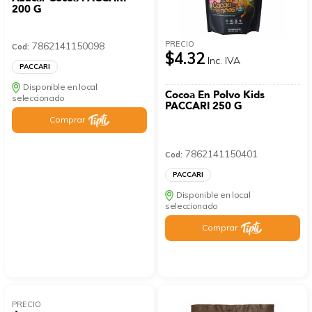
200 G
PRECIO
7862141150098
Cod:
$4.32
Inc. IVA
PACCARI
Disponible en local
Cocoa En Polvo Kids
seleccionado
PACCARI 250 G
Comprar
7862141150401
Cod:
PACCARI
Disponible en local
seleccionado
Comprar
PRECIO