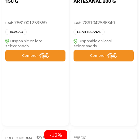
150 G
ARTESANAL 200 G
7861001253559
7861042586340
Cod:
Cod:
RICACAO
EL ARTESANAL
Disponible en local
Disponible en local
seleccionado
seleccionado
Comprar
Comprar
-12%
$9.89
PRECIO
PRECIO NORMAL: