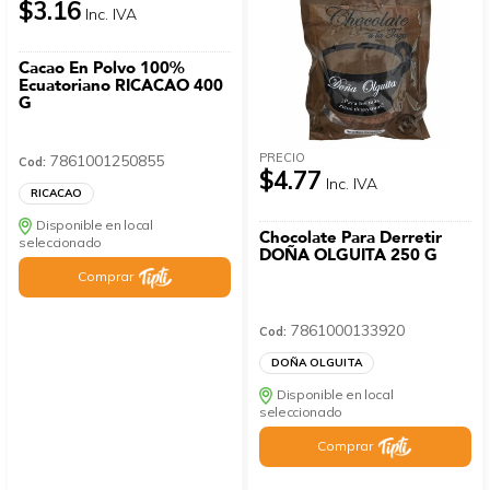
$3.16
Inc. IVA
Cacao En Polvo 100%
Ecuatoriano RICACAO 400
G
PRECIO
7861001250855
Cod:
$4.77
Inc. IVA
RICACAO
Disponible en local
Chocolate Para Derretir
seleccionado
DOÑA OLGUITA 250 G
Comprar
7861000133920
Cod:
DOÑA OLGUITA
Disponible en local
seleccionado
Comprar