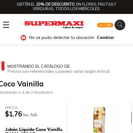
OBTÉN EL
20% DE DESCUENTO.
EN FLORES, FRUTAS Y
VERDURAS, TODOS LOS MIÉRCOLES.
☰
No se pudo detectar tu ubicación
Cambiar
MOSTRANDO EL CATÁLOGO DE:
Precios son referenciales y pueden variar según el local.
Coco Vainilla
Mostrando 1–2 de 2 resultados
PRECIO
$1.76
Inc. IVA
Ver categorías
Jabón Líquido Coco Vainilla