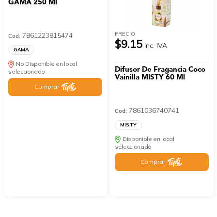
GAMA 250 Ml
PRECIO
7861223815474
Cod:
$9.15
Inc. IVA
GAMA
No Disponible en local
Difusor De Fragancia Coco
seleccionado
Vainilla MISTY 60 Ml
Comprar
7861036740741
Cod:
MISTY
Disponible en local
seleccionado
Comprar