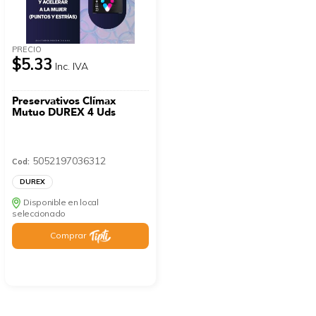
PRECIO
$5.33
Inc. IVA
Preservativos Clímax
Mutuo DUREX 4 Uds
5052197036312
Cod:
DUREX
Disponible en local
seleccionado
Comprar