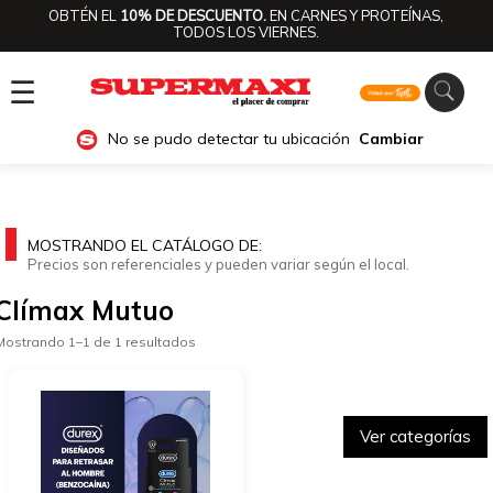
OBTÉN EL
10% DE DESCUENTO.
EN CARNES Y PROTEÍNAS,
TODOS LOS VIERNES.
☰
No se pudo detectar tu ubicación
Cambiar
MOSTRANDO EL CATÁLOGO DE:
Precios son referenciales y pueden variar según el local.
Clímax Mutuo
Mostrando 1–1 de 1 resultados
Ver categorías