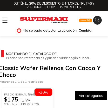
OBTÉN EL
20% DE DESCUENTO.
EN FLORES, FRUTAS Y
VERDURAS, TODOS LOS MIÉRCOLES.
☰
No se pudo detectar tu ubicación
Cambiar
MOSTRANDO EL CATÁLOGO DE:
Precios son referenciales y pueden variar según el local.
Classic Wafer Rellenas Con Cacao Y
Choco
Mostrando 1–1 de 1 resultados
-20%
$2.19
PRECIO NORMAL:
Ver categorías
$1.75
Inc. IVA
Válida hasta el 19-07-2026.