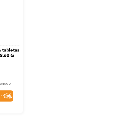
 tabletas
8.60 G
cionado
r