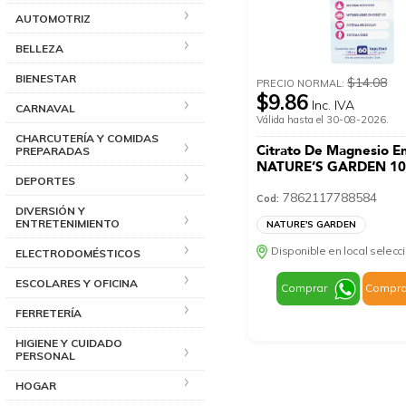
AUTOMOTRIZ
BELLEZA
BIENESTAR
$14.08
PRECIO NORMAL:
$9.86
Inc. IVA
CARNAVAL
Válida hasta el 30-08-2026.
CHARCUTERÍA Y COMIDAS
Citrato De Magnesio En
PREPARADAS
NATURE’S GARDEN 10
DEPORTES
7862117788584
Cod:
DIVERSIÓN Y
ENTRETENIMIENTO
NATURE'S GARDEN
Disponible en local selec
ELECTRODOMÉSTICOS
ESCOLARES Y OFICINA
Comprar
Compra
FERRETERÍA
HIGIENE Y CUIDADO
PERSONAL
HOGAR