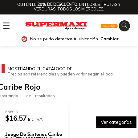
OBTÉN EL
20% DE DESCUENTO.
EN FLORES, FRUTAS Y
VERDURAS, TODOS LOS MIÉRCOLES.
☰
No se pudo detectar tu ubicación
Cambiar
MOSTRANDO EL CATÁLOGO DE:
Precios son referenciales y pueden variar según el local.
Caribe Rojo
Mostrando 1–1 de 1 resultados
PRECIO
$16.57
Inc. IVA
Ver categorías
Juego De Sartenes Caribe