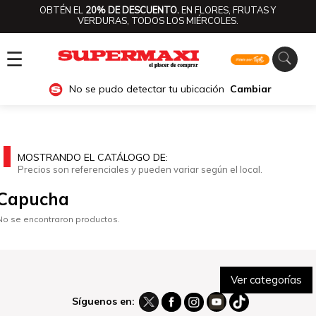
OBTÉN EL
20% DE DESCUENTO.
EN FLORES, FRUTAS Y
VERDURAS, TODOS LOS MIÉRCOLES.
☰
No se pudo detectar tu ubicación
Cambiar
MOSTRANDO EL CATÁLOGO DE:
Precios son referenciales y pueden variar según el local.
Capucha
No se encontraron productos.
Ver categorías
Síguenos en: