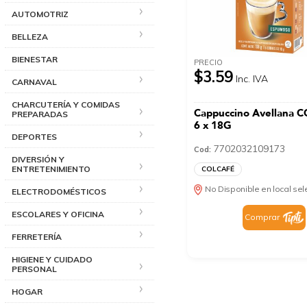
AUTOMOTRIZ
BELLEZA
BIENESTAR
PRECIO
$3.59
Inc. IVA
CARNAVAL
CHARCUTERÍA Y COMIDAS
Cappuccino Avellana 
PREPARADAS
6 x 18G
DEPORTES
7702032109173
Cod:
DIVERSIÓN Y
ENTRETENIMIENTO
COLCAFÉ
No Disponible en local se
ELECTRODOMÉSTICOS
ESCOLARES Y OFICINA
Comprar
FERRETERÍA
HIGIENE Y CUIDADO
PERSONAL
HOGAR