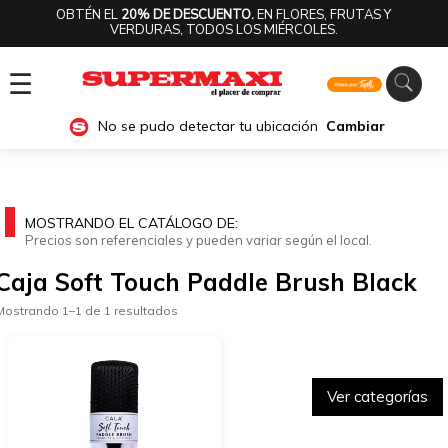
OBTÉN EL
20% DE DESCUENTO.
EN FLORES, FRUTAS Y
VERDURAS, TODOS LOS MIÉRCOLES.
☰
No se pudo detectar tu ubicación
Cambiar
MOSTRANDO EL CATÁLOGO DE:
Precios son referenciales y pueden variar según el local.
Caja Soft Touch Paddle Brush Black
Mostrando 1–1 de 1 resultados
Ver categorías