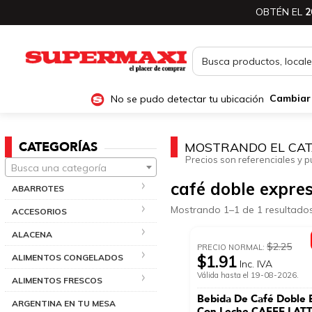
OBTÉN EL
2
No se pudo detectar tu ubicación
Cambiar
CATEGORÍAS
MOSTRANDO EL CAT
Precios son referenciales y p
Busca una categoría
café doble expre
ABARROTES
Mostrando 1–1 de 1 resultado
ACCESORIOS
ALACENA
$2.25
PRECIO NORMAL:
ALIMENTOS CONGELADOS
$1.91
Inc. IVA
Válida hasta el 19-08-2026.
ALIMENTOS FRESCOS
Bebida De Café Doble 
ARGENTINA EN TU MESA
Con Leche CAFFE LAT