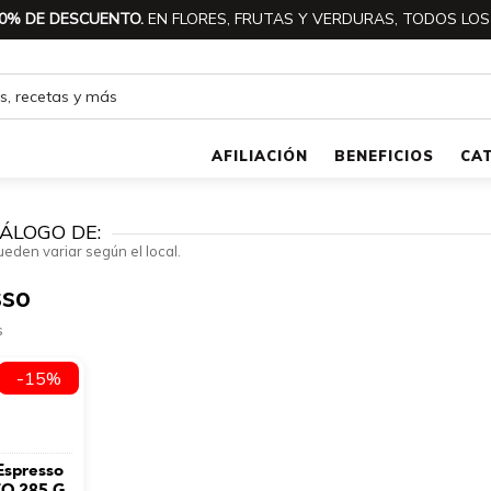
0% DE DESCUENTO.
EN FLORES, FRUTAS Y VERDURAS, TODOS LOS
AFILIACIÓN
BENEFICIOS
CA
ÁLOGO DE:
ueden variar según el local.
sso
s
-15%
Espresso
TO 285 G