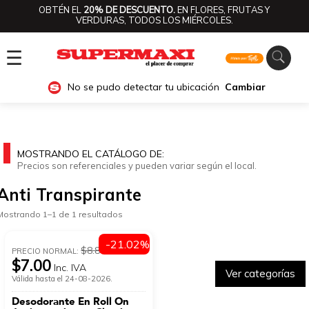
OBTÉN EL
20% DE DESCUENTO.
EN FLORES, FRUTAS Y
VERDURAS, TODOS LOS MIÉRCOLES.
☰
No se pudo detectar tu ubicación
Cambiar
MOSTRANDO EL CATÁLOGO DE:
Precios son referenciales y pueden variar según el local.
Anti Transpirante
Mostrando 1–1 de 1 resultados
-21.02%
$8.86
PRECIO NORMAL:
$7.00
Inc. IVA
Ver categorías
Válida hasta el 24-08-2026.
Desodorante En Roll On