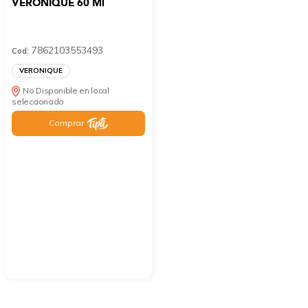
VERONIQUE 60 Ml
7862103553493
Cod:
VERONIQUE
No Disponible en local
seleccionado
Comprar