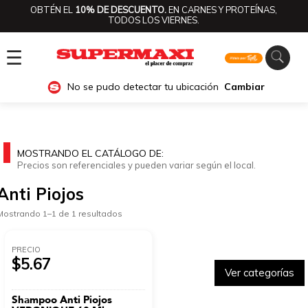
OBTÉN EL
10% DE DESCUENTO.
EN CARNES Y PROTEÍNAS,
TODOS LOS VIERNES.
☰
No se pudo detectar tu ubicación
Cambiar
MOSTRANDO EL CATÁLOGO DE:
Precios son referenciales y pueden variar según el local.
Anti Piojos
Mostrando 1–1 de 1 resultados
PRECIO
$5.67
Ver categorías
Shampoo Anti Piojos