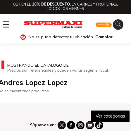
OBTÉN EL
10% DE DESCUENTO.
EN CARNES Y PROTEÍNAS,
TODOS LOS VIERNES.
☰
No se pudo detectar tu ubicación
Cambiar
MOSTRANDO EL CATÁLOGO DE:
Precios son referenciales y pueden variar según el local.
Andres Lopez Lopez
No se encontraron productos.
Ver categorías
Síguenos en: