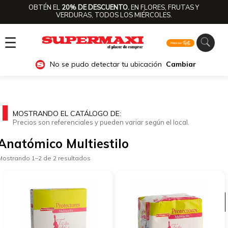
OBTÉN EL
20% DE DESCUENTO.
EN FLORES, FRUTAS Y
VERDURAS, TODOS LOS MIÉRCOLES.
☰
No se pudo detectar tu ubicación
Cambiar
MOSTRANDO EL CATÁLOGO DE:
Precios son referenciales y pueden variar según el local.
Anatómico Multiestilo
Mostrando 1–2 de 2 resultados
Ver categorías