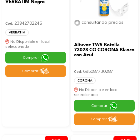
VERBATIM Negro
consultando precios
23942702245
Cod:
VERBATIM
No Disponible en local
Altavoz TWS Botella
seleccionado
73028-CO CORONA Blanco
con Azul
Comprar
695087730287
Comprar
Cod:
CORONA
No Disponible en local
seleccionado
Comprar
Comprar