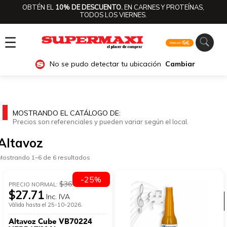
OBTÉN EL
10% DE DESCUENTO.
EN CARNES Y PROTEÍNAS,
TODOS LOS VIERNES.
☰
No se pudo detectar tu ubicación
Cambiar
MOSTRANDO EL CATÁLOGO DE:
Precios son referenciales y pueden variar según el local.
Altavoz
Mostrando 1–6 de 6 resultados
-25%
$36.95
PRECIO NORMAL:
$27.71
Inc. IVA
Ver categorías
Válida hasta el 25-10-2026.
Altavoz Cube VB70224