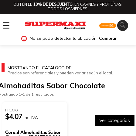
OBTÉN EL
10% DE DESCUENTO.
EN CARNES Y PROTEÍNAS,
TODOS LOS VIERNES.
☰
No se pudo detectar tu ubicación
Cambiar
MOSTRANDO EL CATÁLOGO DE:
Precios son referenciales y pueden variar según el local.
Almohaditas Sabor Chocolate
Mostrando 1–1 de 1 resultados
PRECIO
$4.07
Inc. IVA
Ver categorías
Cereal Almohaditas Sabor