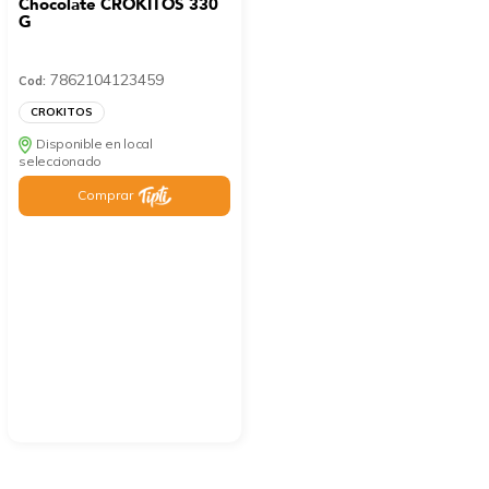
Chocolate CROKITOS 330
G
7862104123459
Cod:
CROKITOS
Disponible en local
seleccionado
Comprar