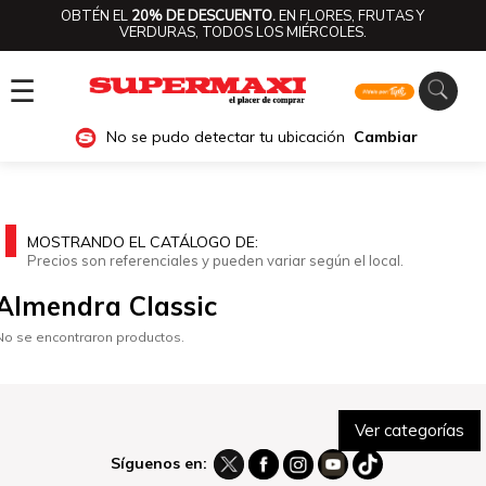
OBTÉN EL
20% DE DESCUENTO.
EN FLORES, FRUTAS Y
VERDURAS, TODOS LOS MIÉRCOLES.
☰
No se pudo detectar tu ubicación
Cambiar
MOSTRANDO EL CATÁLOGO DE:
Precios son referenciales y pueden variar según el local.
Almendra Classic
No se encontraron productos.
Ver categorías
Síguenos en: