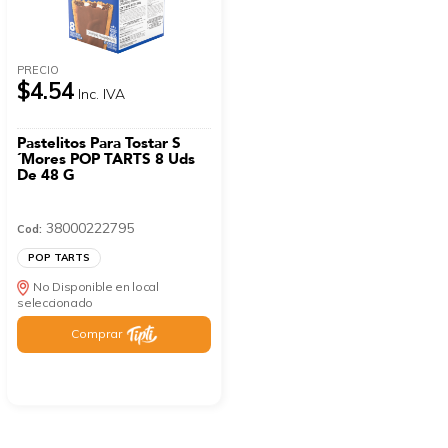
PRECIO
$4.54
Inc. IVA
Pastelitos Para Tostar S
´Mores POP TARTS 8 Uds
De 48 G
38000222795
Cod:
POP TARTS
No Disponible en local
seleccionado
Comprar