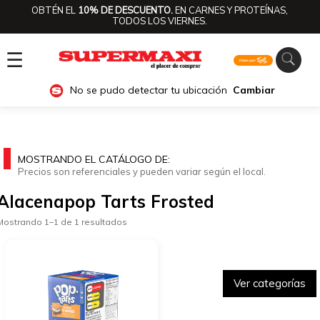
OBTÉN EL
10% DE DESCUENTO.
EN CARNES Y PROTEÍNAS,
TODOS LOS VIERNES.
☰
No se pudo detectar tu ubicación
Cambiar
MOSTRANDO EL CATÁLOGO DE:
Precios son referenciales y pueden variar según el local.
Alacenapop Tarts Frosted
Mostrando 1–1 de 1 resultados
Ver categorías