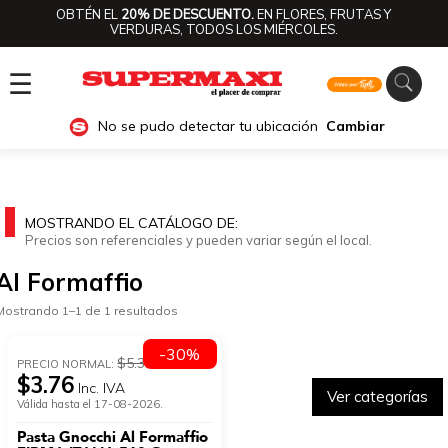
OBTÉN EL
20% DE DESCUENTO.
EN FLORES, FRUTAS Y
VERDURAS, TODOS LOS MIÉRCOLES.
☰
No se pudo detectar tu ubicación
Cambiar
MOSTRANDO EL CATÁLOGO DE:
Precios son referenciales y pueden variar según el local.
Al Formaffio
Mostrando 1–1 de 1 resultados
-30%
$5.37
PRECIO NORMAL:
$3.76
Inc. IVA
Ver categorías
Válida hasta el 17-08-2026.
Pasta Gnocchi Al Formaffio