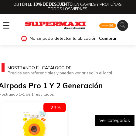
OBTÉN EL
10% DE DESCUENTO.
EN CARNES Y PROTEÍNAS,
TODOS LOS VIERNES.
☰
No se pudo detectar tu ubicación
Cambiar
MOSTRANDO EL CATÁLOGO DE:
Precios son referenciales y pueden variar según el local.
Airpods Pro 1 Y 2 Generación
Mostrando 1–1 de 1 resultados
-29%
Ver categorías