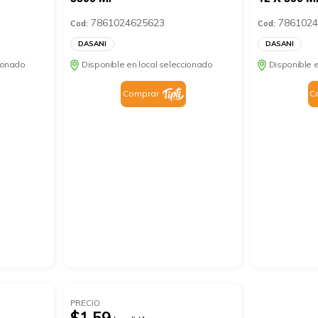
7861024625623
7861024
Cod:
Cod:
DASANI
DASANI
cionado
Disponible en local seleccionado
Disponible e
Comprar
C
PRECIO
$1.59