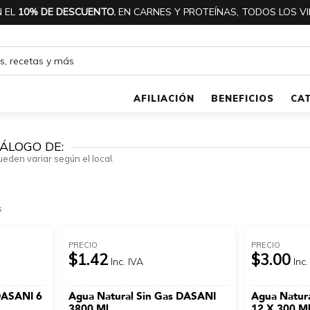
 EL
10% DE DESCUENTO.
EN CARNES Y PROTEÍNAS, TODOS LOS VI
AFILIACIÓN
BENEFICIOS
CA
ÁLOGO DE:
ueden variar según el local.
s
PRECIO
PRECIO
$1.42
$3.00
Inc. IVA
Inc.
DASANI 6
Agua Natural Sin Gas DASANI
Agua Natur
3800 Ml
12 X 300 M