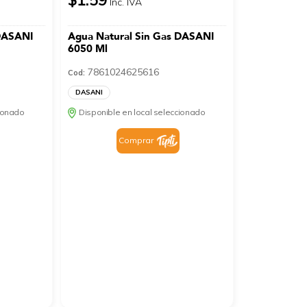
Inc. IVA
 DASANI
Agua Natural Sin Gas DASANI
6050 Ml
7861024625616
Cod:
DASANI
cionado
Disponible en local seleccionado
Comprar