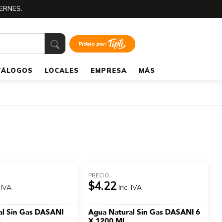
ERNES.
TÁLOGOS
LOCALES
EMPRESA
MÁS
PRECIO
$4.22
 IVA
Inc. IVA
al Sin Gas DASANI
Agua Natural Sin Gas DASANI 6
l
X 1200 Ml