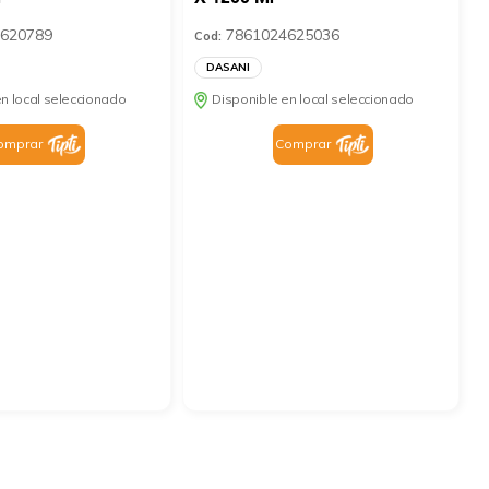
620789
7861024625036
Cod:
DASANI
n local seleccionado
Disponible en local seleccionado
omprar
Comprar